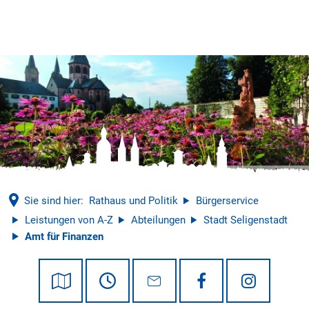
Tourismus
© Mathias Neubauer
Sie sind hier:
Rathaus und Politik
Bürgerservice
Leistungen von A-Z
Abteilungen
Stadt Seligenstadt
Amt für Finanzen