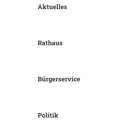
Rathaus
Aktuelles
und
Politik
Rathaus
Bürgerservice
Politik