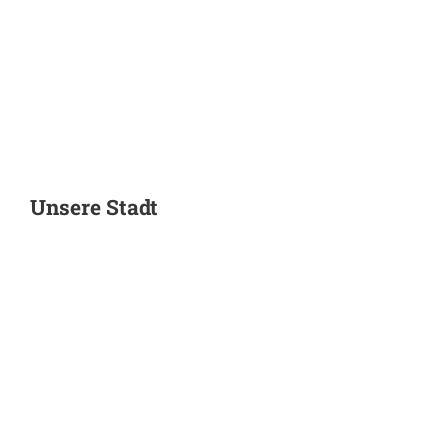
Leben
und
Wohnen
Unsere Stadt