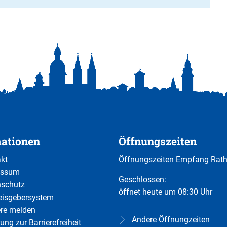
mationen
Öffnungszeiten
kt
Öffnungszeiten Empfang Rat
essum
Klicken, um weitere Öffnungs-
Geschlossen:
nschutz
öffnet heute um 08:30 Uhr
eisgebersystem
ere melden
Andere Öffnungzeiten
ung zur Barrierefreiheit