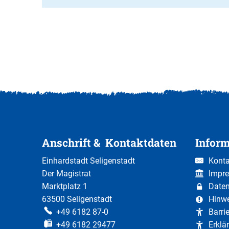
Anschrift & Kontaktdaten
Infor
Einhardstadt Seligenstadt
Konta
Der Magistrat
Impr
Marktplatz 1
Date
63500 Seligenstadt
Hinw
+49 6182 87-0
Barri
+49 6182 29477
Erklär