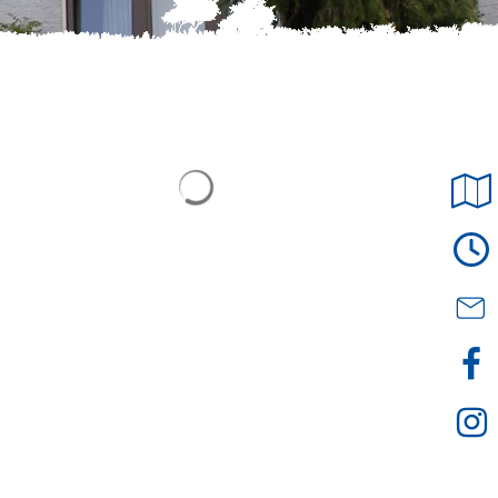
© stadtwerke seligenstadt
Suchergebnisse werden geladen