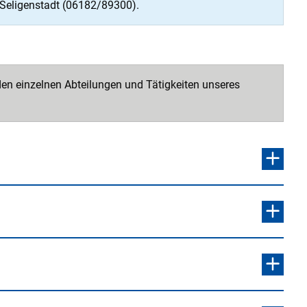
in Seligenstadt (06182/89300).
den einzelnen Abteilungen und Tätigkeiten unseres