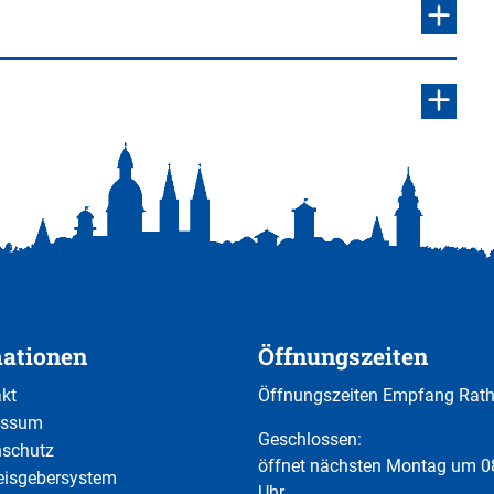
mationen
Öffnungszeiten
kt
Öffnungszeiten Empfang Rat
essum
Klicken, um weitere Öffnungs-
Geschlossen:
nschutz
öffnet nächsten Montag um 0
eisgebersystem
Uhr