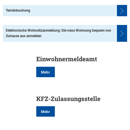
Online
Terminbuchung
Terminvereinbarunge
Elektronische Wohnsitzanmeldung: Die neue Wohnung bequem von
Zuhause aus anmelden
(Bürgeramt)
Einwohnermeldeamt
Mehr
KFZ-Zulassungsstelle
Mehr