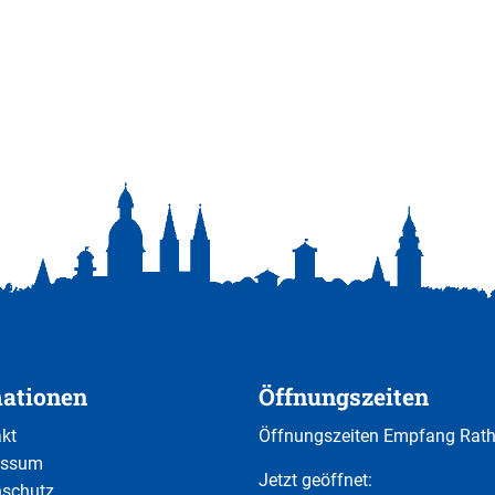
mationen
Öffnungszeiten
kt
Öffnungszeiten Empfang Rat
essum
Klicken, um weitere Öffnungs-
Jetzt geöffnet:
nschutz