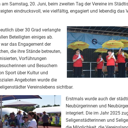
h am Samstag, 20. Juni, beim zweiten Tag der Vereine im Städti
igten eindrucksvoll, wie vielfältig, engagiert und lebendig das 
eutlich über 30 Grad verlangte
len Beteiligten einiges ab.
 war das Engagement der
hen, die ihre Stände betreuten,
isierten, Vorführungen
Besucherinnen und Besuchern
n Sport über Kultur und
ozialen Angeboten wurde die
ligenstädter Vereinslebens sichtbar.
Erstmals wurde auch der städt
Neubürgerinnen und Neubürger 
integriert. Die im Jahr 2025 z
Seligenstädterinnen und Selige
die Möglichkeit, die Vereinslan