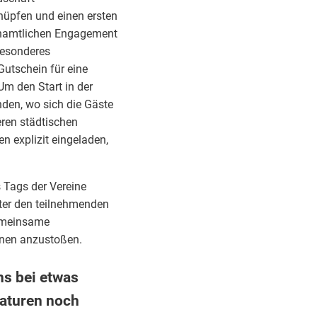
nüpfen und einen ersten
renamtlichen Engagement
besonderes
utschein für eine
m den Start in der
nden, wo sich die Gäste
eren städtischen
 explizit eingeladen,
 Tags der Vereine
nter den teilnehmenden
gemeinsame
onen anzustoßen.
ns bei etwas
aturen noch