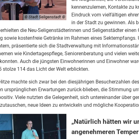
kennenzulernen, Kontakte zu k
Eindruck vom vielfältigen eh
© Stadt Seligenstadt
in der Stadt zu gewinnen. Als 
hielten die Neu-Seligenstädterinnen und Seligenstädter einen G
ng sowie kostenfreie Getränke im Rahmen eines Sektempfangs. U
tern, präsentierte sich die Stadtverwaltung mit Informationsstä
hemen wie Kindertagespflege, Seniorenberatung und vielen weit
konnten. Auch die jüngsten Einwohnerinnen und Einwohner waren
stolze 114 das Licht der Welt erblickten.
itze machte sich zwar bei den diesjährigen Besucherzahlen des
den ursprünglichen Erwartungen zurück-blieben, die Stimmung u
sitiv. Viele nutzten die Gelegenheit, sich untereinander über 
zutauschen, neue Ideen zu entwickeln und mögliche Kooperati
„Natürlich hätten wir u
angenehmeren Temper