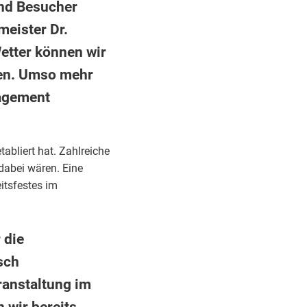
nd Besucher
eister Dr.
Wetter können wir
sen. Umso mehr
gagement
abliert hat. Zahlreiche
 dabei wären. Eine
itsfestes im
 die
sch
ranstaltung im