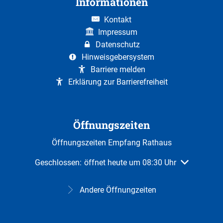
Informationen
Kontakt
Impressum
Datenschutz
Hinweisgebersystem
Barriere melden
Erklärung zur Barrierefreiheit
Öffnungszeiten
Öffnungszeiten Empfang Rathaus
Klicken, um weitere Öffnungs- oder Schließzeiten au
Geschlossen:
öffnet heute um 08:30 Uhr
Andere Öffnungzeiten