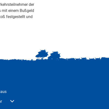
rkehrsteilnehmer der
s mit einem Bußgeld
oß festgestellt und
haus
 oder Schließzeiten auszublenden
r
Von 08:30 bis 12:00 Uhr