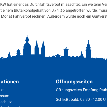
LKW hat einer das Durchfahrtsverbot missachtet. Ein weiterer Ve
it einem Blutalkoholgehalt von 0,74 %o angetroffen wurde, mus
 Monat Fahrverbot rechnen. Außerdem wurde noch ein Gurtverst
mationen
Öffnungszeiten
kt
Öffnungszeiten Empfang Rat
essum
Klicken, um weitere Öffnungs-
Schließt bald:
08:30
-
12:00
Uh
nschutz