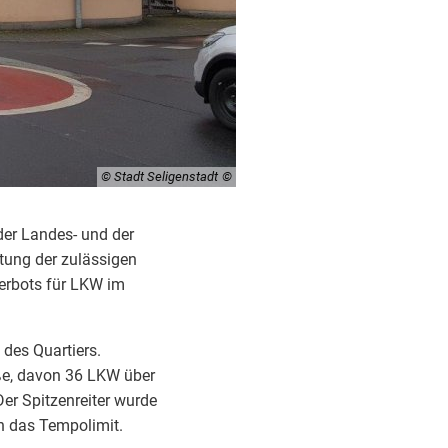
© Stadt Seligenstadt
der Landes- und der
ltung der zulässigen
verbots für LKW im
 des Quartiers.
ße, davon 36 LKW über
er Spitzenreiter wurde
n das Tempolimit.