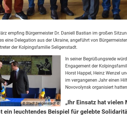
rz empfing Bürgermeister Dr. Daniell Bastian im großen Sitzu
es eine Delegation aus der Ukraine, angeführt von Bürgermeiste
reter der Kolpingsfamilie Seligenstadt.
In seiner Begrüßungsrede würdi
Engagement der Kolpingsfamil
Horst Happel, Heinz Wenzel un
im vergangenen Jahr einen Hil
Novovolynsk organisiert hatte
„Ihr Einsatz hat viele
© Stadt Seligenstadt
t ein leuchtendes Beispiel für gelebte Solidaritä