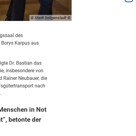
© Stadt Seligenstadt
ngssaal des
r Borys Karpus aus
gte Dr. Bastian das
ie, insbesondere von
d Rainer Neubauer, die
fsgütertransport nach
n.
n Menschen in Not
t“, betonte der