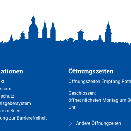
mationen
Öffnungszeiten
kt
Öffnungszeiten Empfang Rat
essum
Klicken, um weitere Öffnungs-
Geschlossen:
nschutz
öffnet nächsten Montag um 0
eisgebersystem
Uhr
ere melden
ung zur Barrierefreiheit
Andere Öffnungzeiten