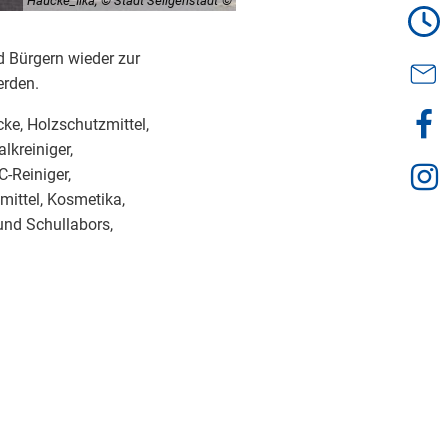
Haucke_Ilka, © Stadt Seligenstadt
d Bürgern wieder zur
erden.
cke, Holzschutzmittel,
lkreiniger,
C-Reiniger,
mittel, Kosmetika,
und Schullabors,