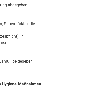
ackung abgegeben
n, Supermärkte), die
spflicht); in
mmen.
ausmüll beigegeben
nen Hygiene-Maßnahmen