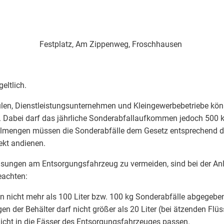
hr Festplatz, Am Zippenweg, Froschhausen
eltlich.
ulen, Dienstleistungsunternehmen und Kleingewerbebetriebe könn
 Dabei darf das jährliche Sonderabfallaufkommen jedoch 500 kg
allmengen müssen die Sonderabfälle dem Gesetz entsprechend d
ekt andienen.
ungen am Entsorgungsfahrzeug zu vermeiden, sind bei der Anl
eachten:
en nicht mehr als 100 Liter bzw. 100 kg Sonderabfälle abgegebe
der Behälter darf nicht größer als 20 Liter (bei ätzenden Flüssi
nicht in die Fässer des Entsorgungsfahrzeuges passen.