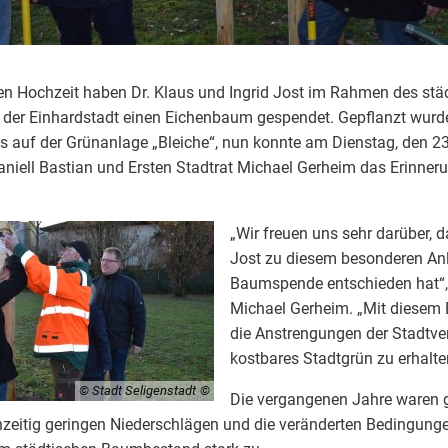
en Hochzeit haben Dr. Klaus und Ingrid Jost im Rahmen des städ
 der Einhardstadt einen Eichenbaum gespendet. Gepflanzt wurde 
s auf der Grünanlage „Bleiche“, nun konnte am Dienstag, den 
Daniell Bastian und Ersten Stadtrat Michael Gerheim das Erinne
„Wir freuen uns sehr darüber, 
Jost zu diesem besonderen Anl
Baumspende entschieden hat“, 
Michael Gerheim. „Mit diesem B
die Anstrengungen der Stadtve
kostbares Stadtgrün zu erhalte
© Stadt Seligenstadt
Die vergangenen Jahre waren 
hzeitig geringen Niederschlägen und die veränderten Bedingung