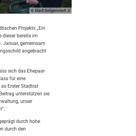
© Stadt Seligenstadt
tischen Projekts „Ein
dieser bereits im
23. Januar, gemeinsam
rungsschild angebracht
dass sich das Ehepaar
ass für eine
so Erster Stadtrat
eitrag unterstützen sie
rwaltung, unser
n“.
geprägt durch hohe
en durch den