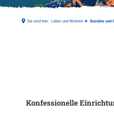
Sie sind hier:
Leben und Wohnen
Soziales und 
Soziales
und
Gesundheit
Konfessionelle Einricht