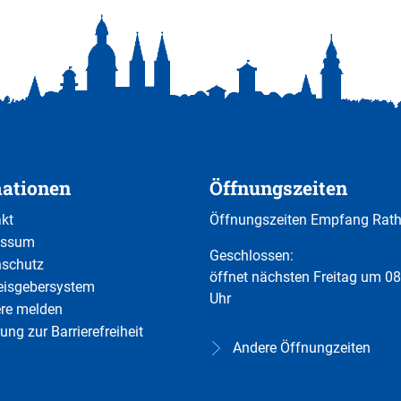
mationen
Öffnungszeiten
kt
Öffnungszeiten Empfang Rat
essum
Klicken, um weitere Öffnungs-
Geschlossen:
nschutz
öffnet nächsten Freitag um 08
eisgebersystem
Uhr
ere melden
ung zur Barrierefreiheit
Andere Öffnungzeiten