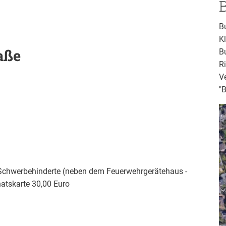
B
K
aße
B
R
V
"
kfurter Straße 33
rbehinderte (neben dem Feuerwehrgerätehaus -
Monatskarte 30,00 Euro