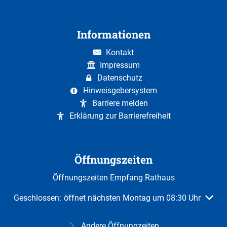
Informationen
Kontakt
Impressum
Datenschutz
Hinweisgebersystem
Barriere melden
Erklärung zur Barrierefreiheit
Öffnungszeiten
Öffnungszeiten Empfang Rathaus
Klicken, um weitere Öffnungs- oder Schließzeiten auszuble
Geschlossen:
öffnet nächsten Montag um 08:30 Uhr
Andere Öffnungzeiten